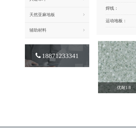
焊线：
天然亚麻地板
运动地板：
辅助材料
18871233341
优耐1.8