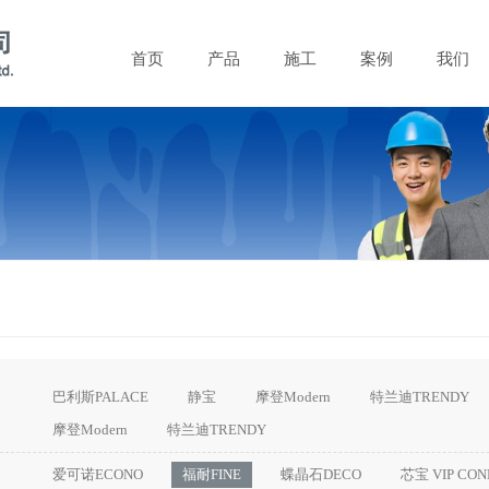
首页
产品
施工
案例
我们
巴利斯PALACE
静宝
摩登Modern
特兰迪TRENDY
摩登Modern
特兰迪TRENDY
爱可诺ECONO
福耐FINE
蝶晶石DECO
芯宝 VIP CON