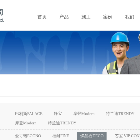
首页
产品
施工
案例
我们
巴利斯PALACE
静宝
摩登Modern
特兰迪TRENDY
摩登Modern
特兰迪TRENDY
爱可诺ECONO
福耐FINE
蝶晶石DECO
芯宝 VIP CON