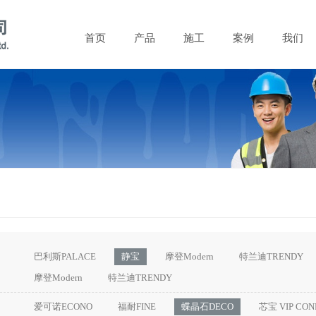
首页
产品
施工
案例
我们
巴利斯PALACE
静宝
摩登Modern
特兰迪TRENDY
摩登Modern
特兰迪TRENDY
爱可诺ECONO
福耐FINE
蝶晶石DECO
芯宝 VIP CON