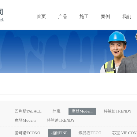
首页
产品
施工
案例
我们
巴利斯PALACE
静宝
摩登Modern
特兰迪TRENDY
摩登Modern
特兰迪TRENDY
爱可诺ECONO
福耐FINE
蝶晶石DECO
芯宝 VIP CON