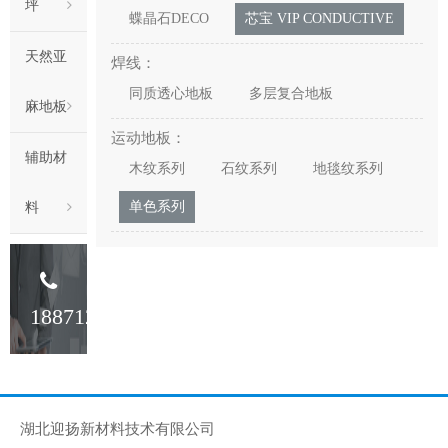
坪
蝶晶石DECO
芯宝 VIP CONDUCTIVE
天然亚
焊线：
同质透心地板
多层复合地板
麻地板
运动地板：
辅助材
木纹系列
石纹系列
地毯纹系列
单色系列
料
18871233341
湖北迎扬新材料技术有限公司