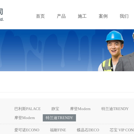
首页
产品
施工
案例
我们
巴利斯PALACE
静宝
摩登Modern
特兰迪TRENDY
摩登Modern
特兰迪TRENDY
爱可诺ECONO
福耐FINE
蝶晶石DECO
芯宝 VIP CON