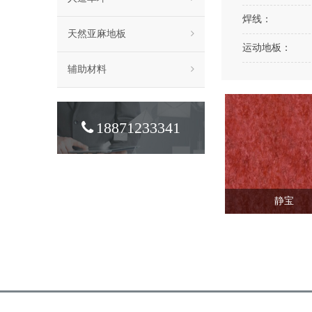
焊线：
天然亚麻地板
运动地板：
辅助材料
18871233341
静宝