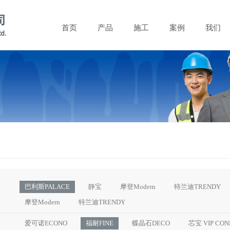
首页
产品
施工
案例
我们
巴利斯PALACE
静宝
摩登Modern
特兰迪TRENDY
摩登Modern
特兰迪TRENDY
爱可诺ECONO
福耐FINE
蝶晶石DECO
芯宝 VIP CON