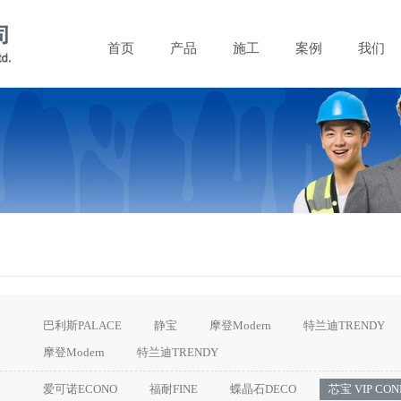
首页
产品
施工
案例
我们
巴利斯PALACE
静宝
摩登Modern
特兰迪TRENDY
摩登Modern
特兰迪TRENDY
爱可诺ECONO
福耐FINE
蝶晶石DECO
芯宝 VIP CON