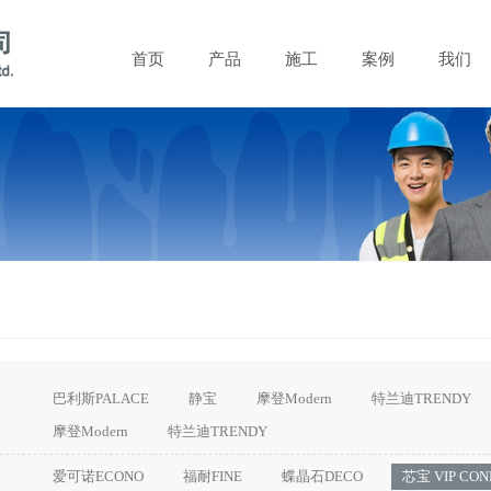
首页
产品
施工
案例
我们
巴利斯PALACE
静宝
摩登Modern
特兰迪TRENDY
摩登Modern
特兰迪TRENDY
爱可诺ECONO
福耐FINE
蝶晶石DECO
芯宝 VIP CON